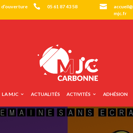


 d’ouverture
05 61 87 43 58
accueil
mjc.fr
LA MJC
ACTUALITÉS
ACTIVITÉS
ADHÉSION