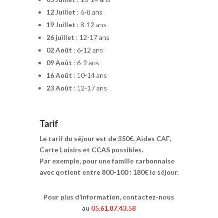
12 Juillet
: 6-8 ans
19 Juillet
: 8-12 ans
26 juillet
: 12-17 ans
02 Août
: 6-12 ans
09 Août
: 6-9 ans
16 Août
: 10-14 ans
23 Août
: 12-17 ans
Tarif
Le tarif du séjour est de 350€. Aides CAF,
Carte Loisirs et CCAS possibles.
Par exemple, pour une famille carbonnaise
avec qotient entre 800-100 : 180€ le séjour.
Pour plus d’information, contactez-nous
au
05.61.87.43.58