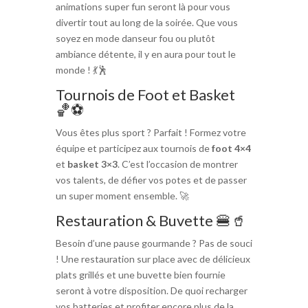
animations super fun seront là pour vous
divertir tout au long de la soirée. Que vous
soyez en mode danseur fou ou plutôt
ambiance détente, il y en aura pour tout le
monde ! 💃🕺
Tournois de Foot et Basket
🏀⚽
Vous êtes plus sport ? Parfait ! Formez votre
équipe et participez aux tournois de
foot 4×4
et
basket 3×3
. C’est l’occasion de montrer
vos talents, de défier vos potes et de passer
un super moment ensemble. 🚀
Restauration & Buvette 🍔🥤
Besoin d’une pause gourmande ? Pas de souci
! Une restauration sur place avec de délicieux
plats grillés et une buvette bien fournie
seront à votre disposition. De quoi recharger
vos batteries et profiter encore plus de la