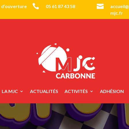


 d’ouverture
05 61 87 43 58
accueil
mjc.fr
LA MJC
ACTUALITÉS
ACTIVITÉS
ADHÉSION